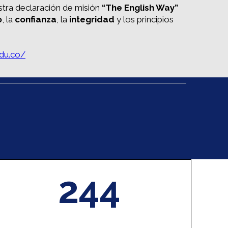
ra declaración de misión
“The English Way”
o
, la
confianza
, la
integridad
y los principios
edu.co/
244