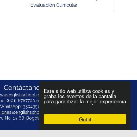
Evaluación Curricular
Contáctanos
Este sitio web utiliza cookies y
graba los eventos de la pantalla
ww.englishschool.edu.co
para garantizar la mejor experiencia
no: (601) 6767700 ext. 156-178
WhatsApp: 3504396101
iones@englishschool.edu.co
Got it
170 No. 15-68 |Bogotá|Colombia