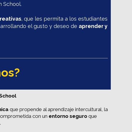
h School.
reativas
, que les permita a los estudiantes
sarrollando el gusto y deseo de
aprender y
mos?
 School
nica
que propende al aprendizaje intercultural, la
á comprometida con un
entorno seguro
que
.