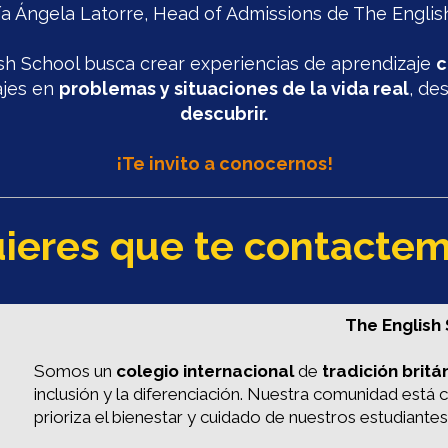
a Ángela Latorre, Head of Admissions de The Englis
sh School busca crear experiencias de aprendizaje
c
ajes en
problemas y situaciones de la vida real
, de
descubrir.
¡Te invito a conocernos!
ieres que te contacte
The English
Somos un
colegio internacional
de
tradición britá
inclusión y la diferenciación. Nuestra comunidad est
prioriza el bienestar y cuidado de nuestros estudiantes